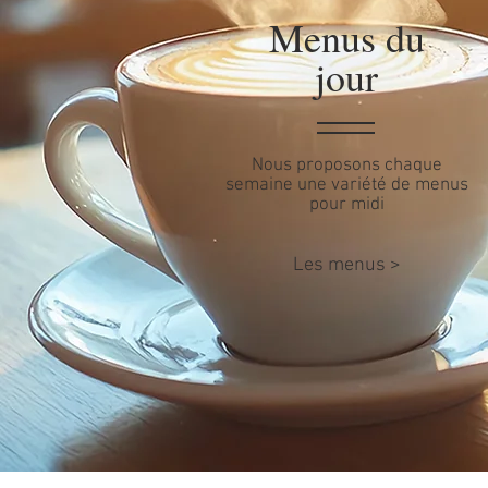
Menus du
jour
Nous proposons chaque
semaine une variété de menus
pour midi
Les menus >