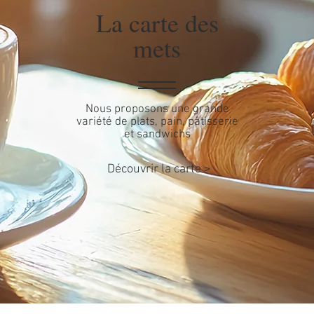
La carte des
mets
Nous proposons une grande
variété de plats, pain, pâtisserie
et sandwichs
Découvrir la carte >