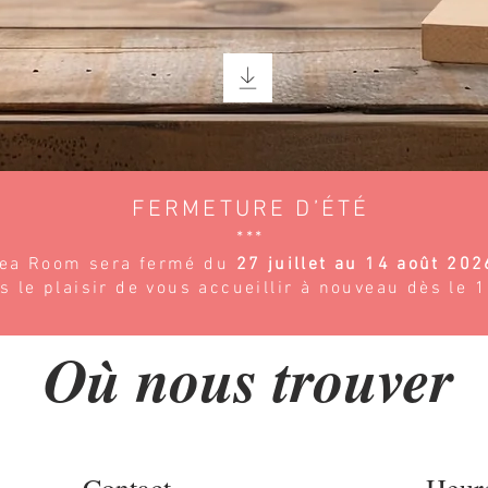
FERMETURE D’ÉTÉ
​***
Tea Room sera fermé du
27 juillet au 14 août 202
 le plaisir de vous accueillir à nouveau dès le 
Où nous trouver