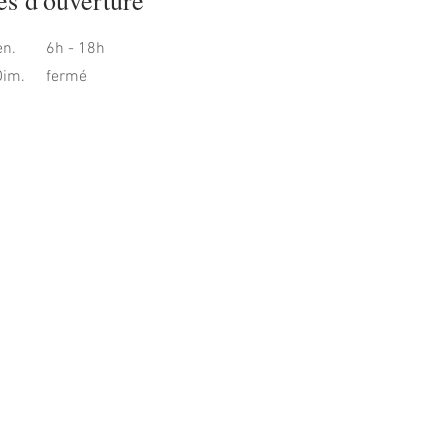
s d'ouverture
en.
6h - 18h
Dim.
fermé